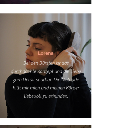
Lorena
Bei den Bürsten ist das
durchdachte Konzept und die Liebe
zum Detail spürbar. Die Methode
hilft mir mich und meinen Körper
liebevoll zu erkunden.