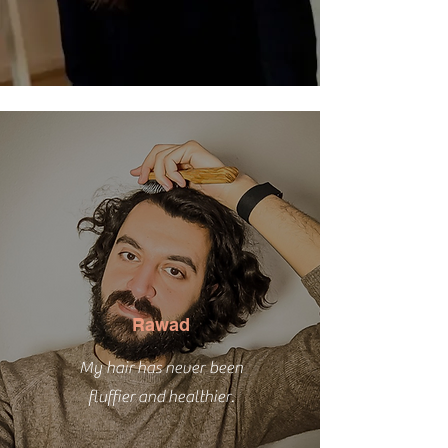
Rawad
My hair
has
never been
Adaya
fluffier
and
healthier.
Die Locken sehen besser aus,