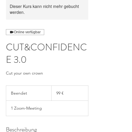
Dieser Kurs kann nicht mehr gebucht
werden.
Online verfügbar
CUT&CONFIDENC
E 3.0
Cut your own crown
99
Euro
Beendet
B
99 €
e
e
1 Zoom-Meeting
n
d
e
t
Beschreibung