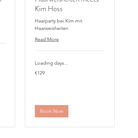
Kim Hoss
Haarparty bei Kim mit
Haarweisheiten
Read More
Loading days...
129
€129
euros
Book Now