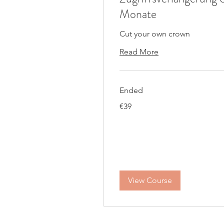
Monate
Cut your own crown
Read More
Ended
39
€39
euros
View Course