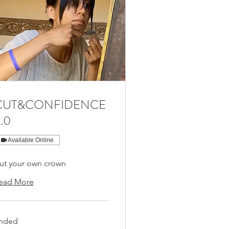
CUT&CONFIDENCE
.0
Available Online
ut your own crown
ead More
nded